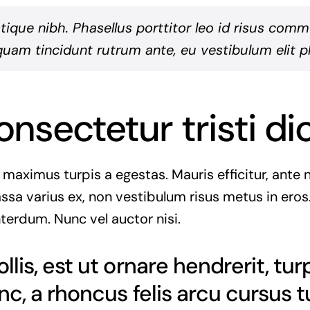
istique nibh. Phasellus porttitor leo id risus com
quam tincidunt rutrum ante, eu vestibulum elit ph
onsectetur tristi d
 maximus turpis a egestas. Mauris efficitur, ant
ssa varius ex, non vestibulum risus metus in eros.
nterdum. Nunc vel auctor nisi.
lis, est ut ornare hendrerit, tur
nc, a rhoncus felis arcu cursus t