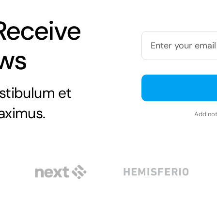
Receive
ews
stibulum et
aximus.
Add not