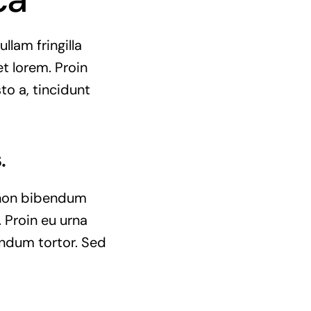
llam fringilla
et lorem. Proin
to a, tincidunt
.
e non bibendum
 Proin eu urna
endum tortor. Sed