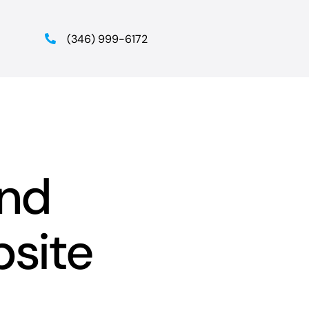
(346) 999-6172
And
bsite