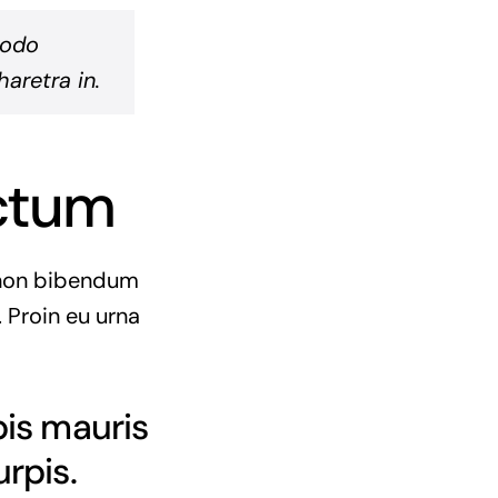
modo
aretra in.
ictum
e non bibendum
 Proin eu urna
pis mauris
urpis.